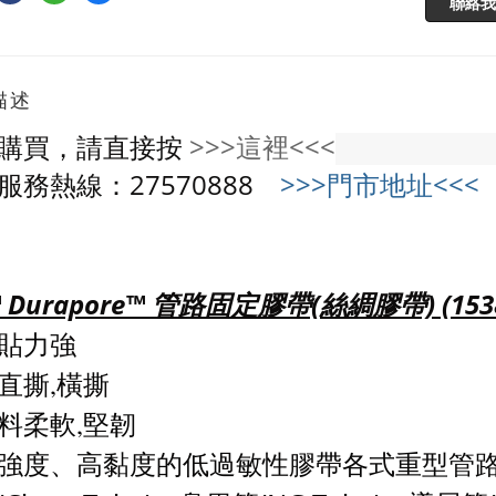
聯絡我
描述
購買，請直接按
>>>這裡<<<
服務熱線：27570888
>>>門市地址<<<
 Durapore™ 管路固定膠帶(絲綢膠帶) (1538-
貼力強
直撕,橫撕
料柔軟,堅韌
強度、高黏度的低過敏性膠帶各式重型管路的固