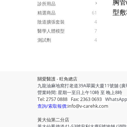
胸管(
診所用品
型敷
精選商品
61
陰道擴張套裝
4
醫學人體模型
7
測試劑
4
關愛醫護 - 旺角總店
九龍油麻地窩打老道39A翠園大廈11號舖 (廣
營業時間: 星期一至日上午10時 至 晚上8時
Tel: 2757 0888 Fax: 2363 0693
WhatsApp
查詢/索取報價:
info@v-carehk.com
黃大仙第二分店
黃大仙鳳德道41-53號安利大廈E號地舖 (消防