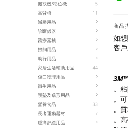
搬扶機/移位機
5
高背椅
11
減壓用品
商品
診斷儀器
如想
醫療器械
客戶
餵飼用品
助行用品
家居生活輔助用品
44
3M™
傷口護理用品
衛生用品
。
粘
護墊及矯形用品
。
可
營養食品
33
。
質
長者運動器材
7
。
高
腫痛舒緩用品