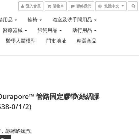
登入會員
購物車
聯絡我們
繁體中文
禁用品
輪椅
浴室及洗手間用品
醫療器械
餵飼用品
助行用品
醫學人體模型
門市地址
精選商品
 Durapore™ 管路固定膠帶(絲綢膠
538-0/1/2)
，請聯絡我們。