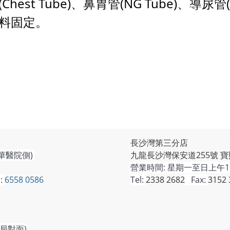
Chest Tube)、鼻胃管(NG Tube)、導尿管
料固定。
長沙灣第三分店
華醫院側)
九龍長沙灣保安道255號 寶
營業時間:
星期一至日上午11
:
6558 0586
Tel:
2338 2682
Fax:
3152 
局對面)