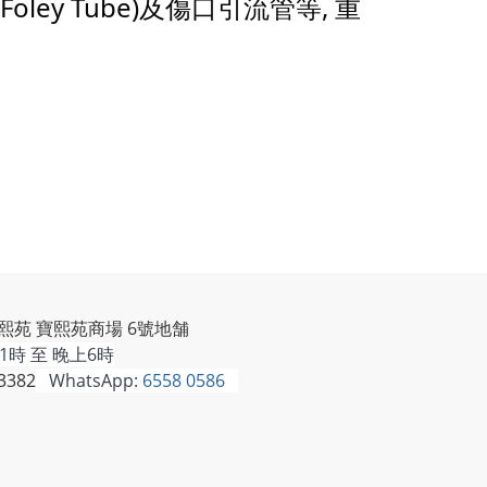
(Foley Tube)及傷口引流管等, 重
熙苑 寶熙苑商場 6號地舗
時 至 晚上6時
3382
WhatsApp:
6558 0586