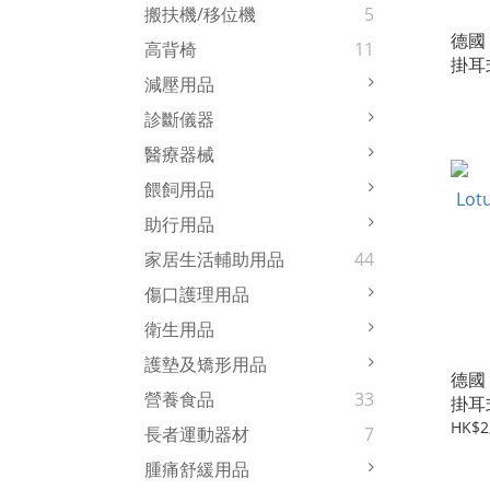
搬扶機/移位機
5
德國 S
高背椅
11
掛耳
減壓用品
重弱
診斷儀器
醫療器械
餵飼用品
助行用品
家居生活輔助用品
44
傷口護理用品
衛生用品
護墊及矯形用品
德國 
營養食品
33
掛耳
HK$2
長者運動器材
7
腫痛舒緩用品