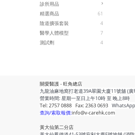
診所用品
精選商品
61
陰道擴張套裝
4
醫學人體模型
7
測試劑
4
關愛醫護 - 旺角總店
九龍油麻地窩打老道39A翠園大廈11號舖 (廣
營業時間: 星期一至日上午10時 至 晚上8時
Tel: 2757 0888 Fax: 2363 0693
WhatsApp
查詢/索取報價:
info@v-carehk.com
黃大仙第二分店
黃大仙鳳德道41-53號安利大廈E號地舖 (消防