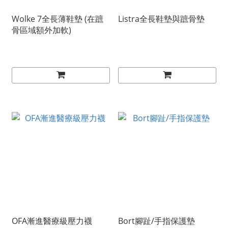
Wolke 7全長薄鞋墊 (在蹠
Listra全長鞋墊與蹠骨墊
骨區域額外加軟)
OFA漸進醫療級壓力襪
Bort腳趾/手指保護墊