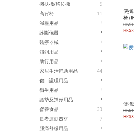
搬扶機/移位機
5
便攜
高背椅
11
椅 
減壓用品
HK$1
HK$8
診斷儀器
醫療器械
餵飼用品
助行用品
家居生活輔助用品
44
傷口護理用品
衛生用品
護墊及矯形用品
便攜
營養食品
33
HK$1
HK$8
長者運動器材
7
腫痛舒緩用品