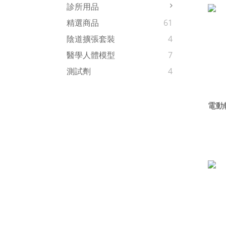
診所用品
精選商品
61
陰道擴張套裝
4
醫學人體模型
7
測試劑
4
電動