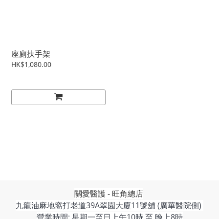
座廁扶手架
HK$1,080.00
關愛醫護 - 旺角總店
九龍油麻地窩打老道39A翠園大廈11號舖 (廣華醫院側)
營業時間: 星期一至日上午10時 至 晚上8時