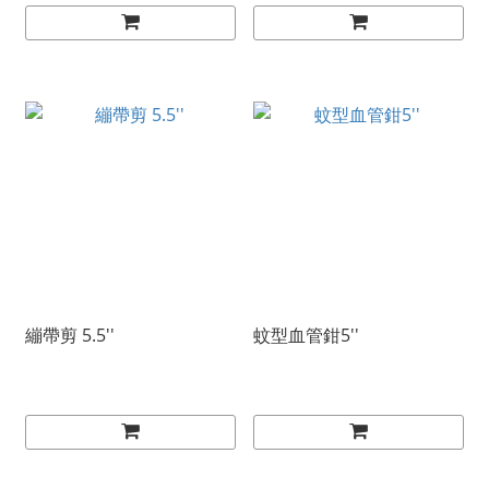
繃帶剪 5.5''
蚊型血管鉗5''