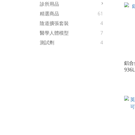
診所用品
精選商品
61
陰道擴張套裝
4
醫學人體模型
7
測試劑
4
鋁合金
936L