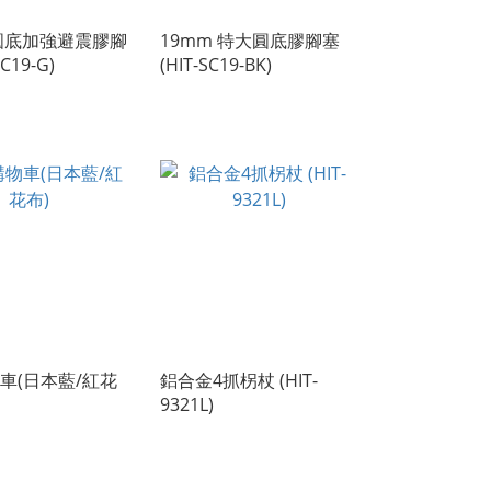
 圓底加強避震膠腳
19mm 特大圓底膠腳塞
SC19-G)
(HIT-SC19-BK)
車(日本藍/紅花
鋁合金4抓柺杖 (HIT-
9321L)