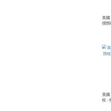
英國 
摺拐杖
O)
英國 
杖 -