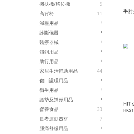
搬扶機/移位機
5
手肘
高背椅
11
減壓用品
診斷儀器
醫療器械
餵飼用品
助行用品
家居生活輔助用品
44
傷口護理用品
衛生用品
護墊及矯形用品
HI
營養食品
33
HK$1
長者運動器材
7
腫痛舒緩用品