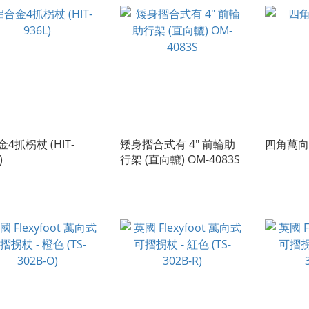
4抓柺杖 (HIT-
矮身摺合式有 4" 前輪助
四角萬向
)
行架 (直向轆) OM-4083S