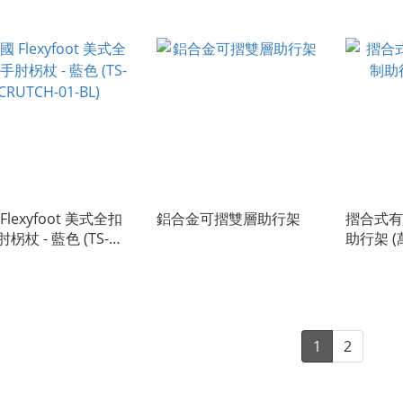
Flexyfoot 美式全扣
鋁合金可摺雙層助行架
摺合式有
柺杖 - 藍色 (TS-
助行架 (
CH-01-BL)
1
2