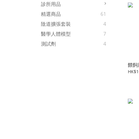
診所用品
精選商品
61
陰道擴張套裝
4
醫學人體模型
7
測試劑
4
餵飼
HK$1