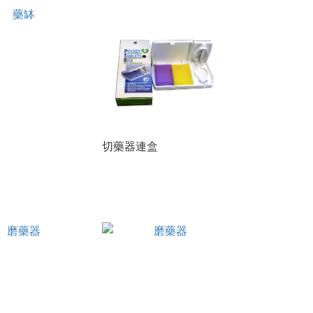
切藥器連盒