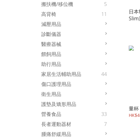
搬扶機/移位機
5
日本f
高背椅
11
Sl
減壓用品
診斷儀器
醫療器械
餵飼用品
助行用品
家居生活輔助用品
44
傷口護理用品
衛生用品
護墊及矯形用品
量杯
營養食品
33
HK$4
長者運動器材
7
腫痛舒緩用品