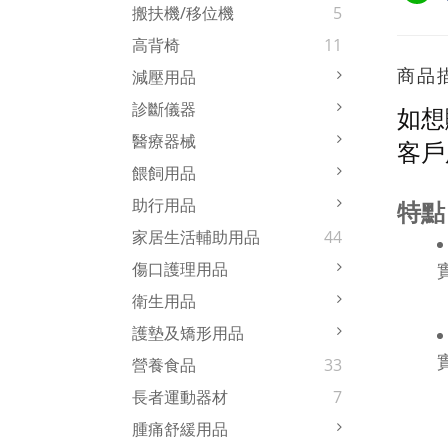
搬扶機/移位機
5
高背椅
11
商品
減壓用品
診斷儀器
如想
醫療器械
客戶
餵飼用品
助行用品
特點
家居生活輔助用品
44
傷口護理用品
衛生用品
護墊及矯形用品
營養食品
33
長者運動器材
7
腫痛舒緩用品