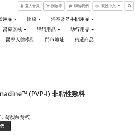
登入會員
購物車
聯絡我們
繁體中文
禁用品
輪椅
浴室及洗手間用品
醫療器械
餵飼用品
助行用品
醫學人體模型
門市地址
精選商品
Inadine™ (PVP-I) 非粘性敷料
，請聯絡我們。
們