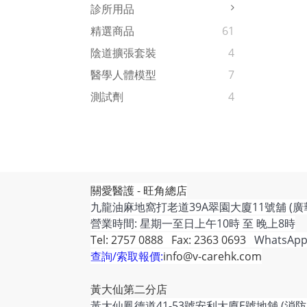
診所用品
精選商品
61
陰道擴張套裝
4
醫學人體模型
7
測試劑
4
關愛醫護 - 旺角總店
九龍油麻地窩打老道39A翠園大廈11號舖 (廣
營業時間: 星期一至日上午10時 至 晚上8時
Tel: 2757 0888 Fax: 2363 0693
WhatsApp
查詢/索取報價:
info@v-carehk.com
黃大仙第二分店
黃大仙鳳德道41-53號安利大廈E號地舖 (消防