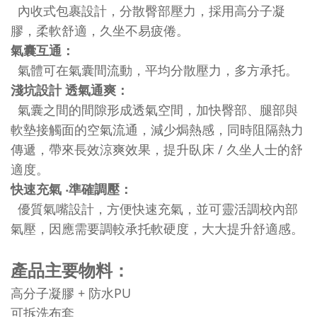
內收式包裹設計，分散臀部壓力，採用高分子凝
膠，柔軟舒適，久坐不易疲倦。
氣囊互通：
氣體可在氣囊間流動，平均分散壓力，多方承托。
淺坑設計
透氣通爽：
氣囊之間的間隙形成透氣空間，加快臀部、腿部與
軟墊接觸面的空氣流通，減少焗熱感，同時阻隔熱力
/
傳遞，帶來長效涼爽效果，提升臥床
久坐人士的舒
適度。
快速充氣
‧
準確調壓：
優質氣嘴設計，方便快速充氣，並可靈活調校內部
氣壓，因應需要調較承托軟硬度，大大提升舒適感。
產品主要物料：
+
PU
高分子凝膠
防水
可拆洗布套