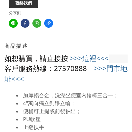
聯絡我們
分享到
商品描述
如想購買，請直接按
>>>這裡<<<
客戶服務熱線：27570888
>>>門市地
址<<<
加厚鋁合金，洗澡坐便室內輪椅三合一；
4"萬向獨立刹靜立輪；
便桶可上提或前後抽出；
PU軟座
上翻扶手