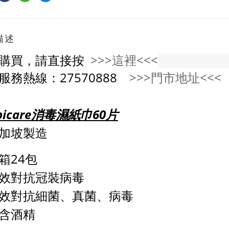
描述
購買，請直接按
>>>這裡<<<
服務熱線：27570888
>>>門市地址<<<
picare消毒濕紙巾60片
加坡製造
箱24包
效對抗冠裝病毒
效對抗細菌、真菌、病毒
含酒精