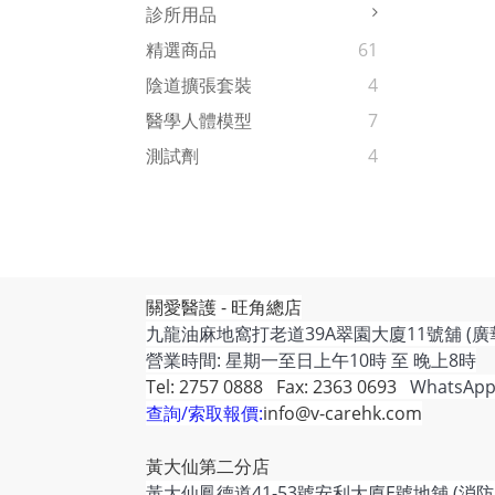
診所用品
精選商品
61
陰道擴張套裝
4
醫學人體模型
7
測試劑
4
關愛醫護 - 旺角總店
九龍油麻地窩打老道39A翠園大廈11號舖 (廣
營業時間: 星期一至日上午10時 至 晚上8時
Tel: 2757 0888 Fax: 2363 0693
WhatsApp
查詢/索取報價:
info@v-carehk.com
黃大仙第二分店
黃大仙鳳德道41-53號安利大廈E號地舖 (消防