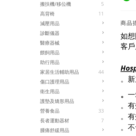
搬扶機/移位機
5
高背椅
11
商品
減壓用品
診斷儀器
如想
醫療器械
客戶
餵飼用品
助行用品
Hos
家居生活輔助用品
44
。
新
傷口護理用品
衛生用品
。
一
護墊及矯形用品
。
有
營養食品
33
。
有
長者運動器材
7
。
不
腫痛舒緩用品