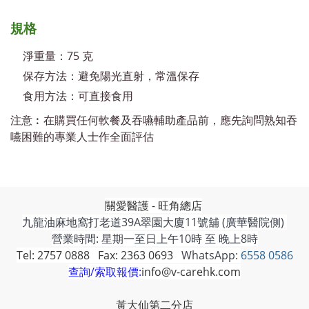
規格
淨重量：75 克
保存方法：避免陽光直射，常溫保存
食用方法：可直接食用
注意︰在購買任何軟餐及吞嚥輔助產品前，應先詢問熟知吞
嚥困難的專業人士作全面評估
關愛醫護 - 旺角總店
九龍油麻地窩打老道39A翠園大廈11號舖 (廣華醫院側)
營業時間: 星期一至日上午10時 至 晚上8時
Tel: 2757 0888 Fax: 2363 0693
WhatsApp:
6558 0586
查詢/索取報價:
info@v-carehk.com
黃大仙第二分店