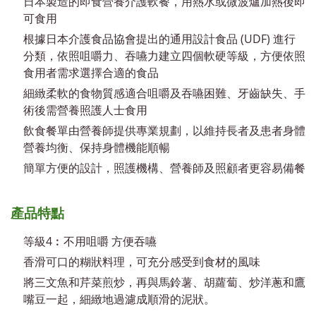
日本製造的即食營養介護軟餐，用熱水或微波爐加熱後即
可食用
根據日本介護食品協會提出的通用設計食品 (UDF) 進行
分類，依照咀嚼力、吞嚥力建立四個軟硬等級，方便依照
食用者需求選擇合適的食品
細緻柔軟的食物質感適合咀嚼及吞嚥困難、牙齒缺失、手
術後需營養照護人士食用
飲食餐單由營養師提供專業規劃，以維持長者及患者身體
營養均衡、保持身體機能順暢
簡單方便的設計，照護機構、營養師及照顧者更容易備餐
產品特點
等級4︰不用咀嚼 方便吞嚥
香滑可口的糊狀料理，可充分感受到食材的風味
將三文魚和芹菜煎炒，再與馬鈴薯、胡蘿蔔、炒洋蔥和鷹
嘴豆一起，細緻地過濾成順滑的泥狀。