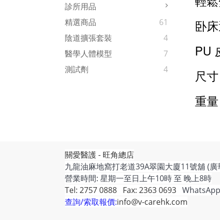
輕鬆
診所用品
卧床
精選商品
61
陰道擴張套裝
4
PU
醫學人體模型
7
測試劑
4
尺寸：
重量：
關愛醫護 - 旺角總店
九龍油麻地窩打老道39A翠園大廈11號舖 (廣
營業時間: 星期一至日上午10時 至 晚上8時
Tel: 2757 0888 Fax: 2363 0693
WhatsApp
查詢/索取報價:
info@v-carehk.com