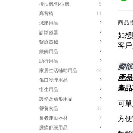
搬扶機/移位機
5
高背椅
11
商品
減壓用品
診斷儀器
如想
醫療器械
客戶
餵飼用品
助行用品
腳部
家居生活輔助用品
44
產品型
傷口護理用品
產品
衛生用品
護墊及矯形用品
可單
營養食品
33
方便
長者運動器材
7
腫痛舒緩用品