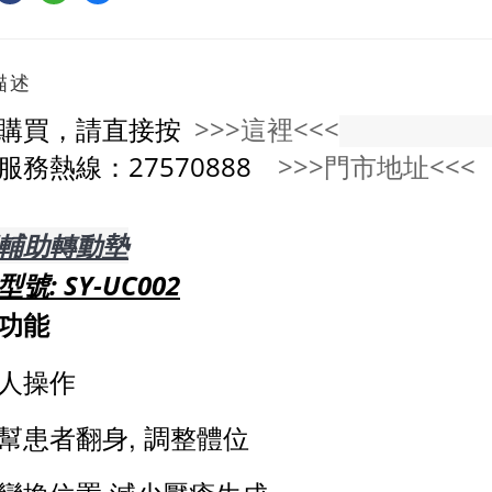
描述
購買，請直接按
>>>這裡<<<
服務熱線：27570888
>>>門市地址<<<
輔助轉動墊
號: SY-UC002
功能
人操作
幫患者翻身, 調整體位