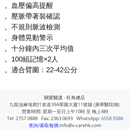
。
血壓偏高提醒
。
壓脈帶著裝確認
。
不規則脈波檢測
。
身體晃動警示
。
十分鐘內三次平均值
。
100組記憶×2人
。
適合臂圍：22-42公分
關愛醫護 - 旺角總店
九龍油麻地窩打老道39A翠園大廈11號舖 (廣華醫院側)
營業時間: 星期一至日上午10時 至 晚上8時
Tel: 2757 0888 Fax: 2363 0693
WhatsApp:
6558 0586
查詢/索取報價:
info@v-carehk.com