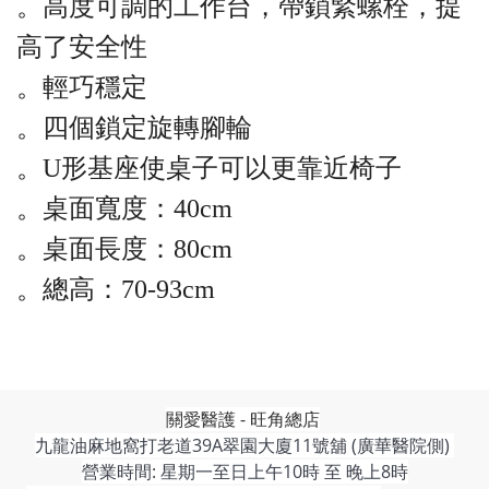
。
高度可調的工作台，帶鎖緊螺栓，提
高了安全性
。
輕巧穩定
。
四個鎖定旋轉腳輪
。
U
形基座使桌子可以更靠近椅子
。
桌面寬度：
40cm
。
桌面長度：
80cm
。
總高：
70-93cm
關愛醫護 - 旺角總店
九龍油麻地窩打老道39A翠園大廈11號舖 (廣華醫院側)
營業時間: 星期一至日上午10時 至 晚上8時