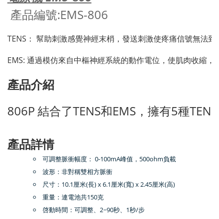
產品編號:EMS-806
TENS： 幫助刺激感覺神經末梢，發送刺激使疼痛信號無法
EMS: 通過模仿來自中樞神經系統的動作電位，使肌肉收縮，
產品介紹
806P 結合了TENS和EMS，擁有5
產品詳情
可調整脈衝幅度： 0-100mA峰值，500ohm負載
波形：非對稱雙相方脈衝
尺寸：10.1厘米(長) x 6.1厘米(寬) x 2.45厘米(高)
重量：連電池共150克
啓動時間：可調整、2~90秒、1秒/步